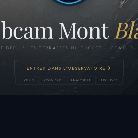
bcam Mont
Bl
CT DEPUIS LES TERRASSES DU CUCHET
—
COMBLOUX
ENTRER DANS L'OBSERVATOIRE
LIVE HD
ZOOM 32X
ANALYSE IA
ARCHIVES