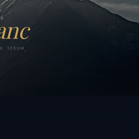
anc
, 1050M