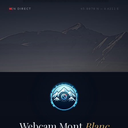
EN DIRECT
45.8878 N — 6.6211 E
Webcam Mont
Blanc