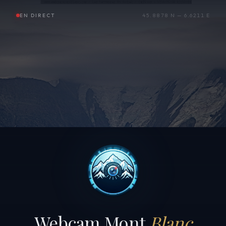
EN DIRECT
45.8878 N — 6.6211 E
Webcam Mont
Blanc