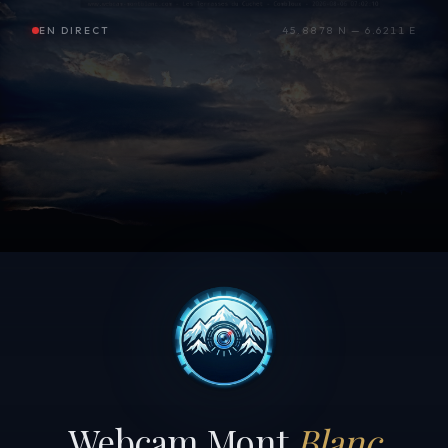
EN DIRECT
45.8878 N — 6.6211 E
Webcam Mont
Blanc