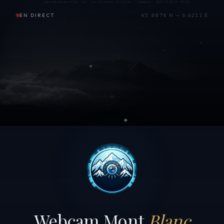
EN DIRECT
45.8878 N — 6.6211 E
Webcam Mont
Blanc