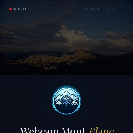
EN DIRECT
45.8878 N — 6.6211 E
Webcam Mont
Blanc