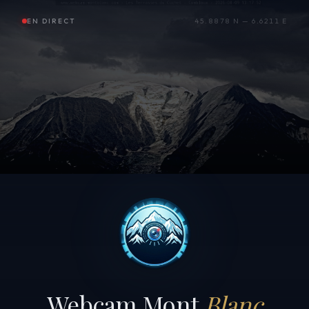
EN DIRECT
45.8878 N — 6.6211 E
Webcam Mont
Blanc