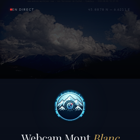
EN DIRECT
45.8878 N — 6.6211 E
Webcam Mont
Blanc