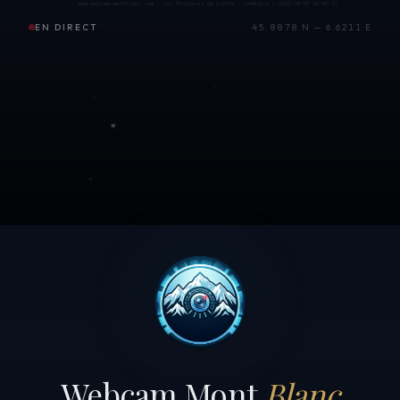
EN DIRECT
45.8878 N — 6.6211 E
Webcam Mont
Blanc