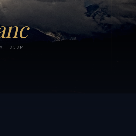
anc
, 1050M