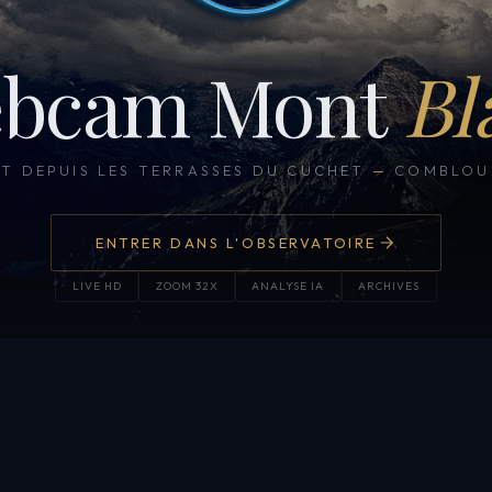
bcam Mont
Bl
CT DEPUIS LES TERRASSES DU CUCHET
—
COMBLOUX
ENTRER DANS L'OBSERVATOIRE
LIVE HD
ZOOM 32X
ANALYSE IA
ARCHIVES