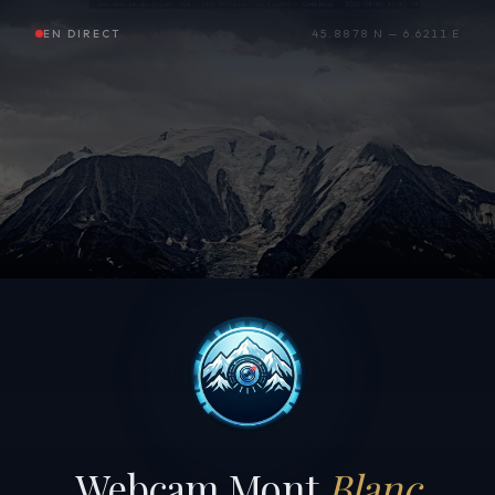
EN DIRECT
45.8878 N — 6.6211 E
Webcam Mont
Blanc