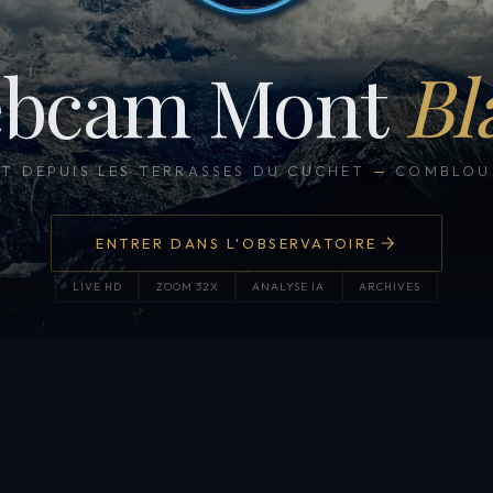
bcam Mont
Bl
CT DEPUIS LES TERRASSES DU CUCHET
—
COMBLOUX
ENTRER DANS L'OBSERVATOIRE
LIVE HD
ZOOM 32X
ANALYSE IA
ARCHIVES