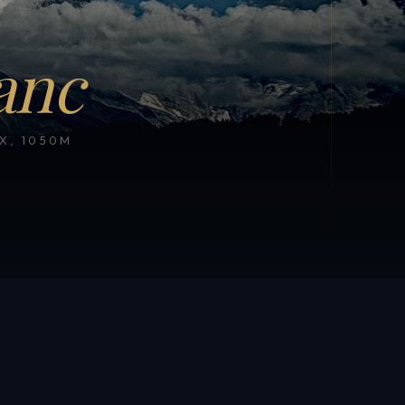
anc
, 1050M