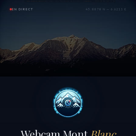
EN DIRECT
45.8878 N — 6.6211 E
Webcam Mont
Blanc