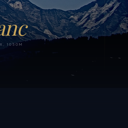
anc
, 1050M