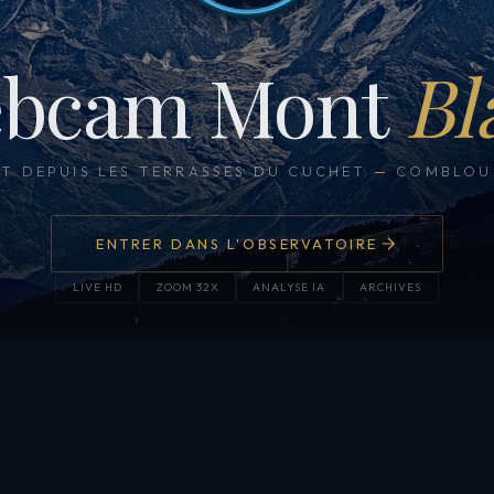
bcam Mont
Bl
CT DEPUIS LES TERRASSES DU CUCHET
—
COMBLOUX
ENTRER DANS L'OBSERVATOIRE
LIVE HD
ZOOM 32X
ANALYSE IA
ARCHIVES