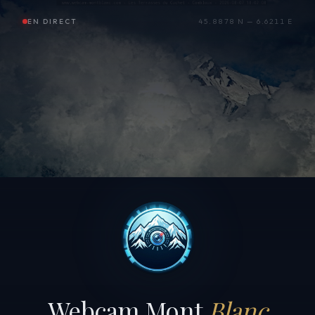
EN DIRECT
45.8878 N — 6.6211 E
Webcam Mont
Blanc