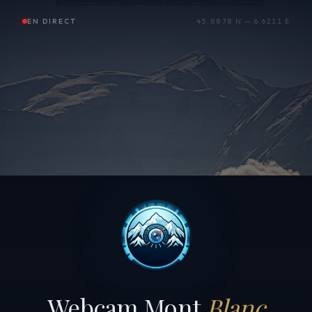
EN DIRECT
45.8878 N — 6.6211 E
Webcam Mont
Blanc